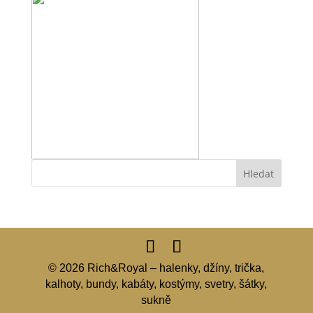
© 2026 Rich&Royal – halenky, džíny, trička,
kalhoty, bundy, kabáty, kostýmy, svetry, šátky,
sukně