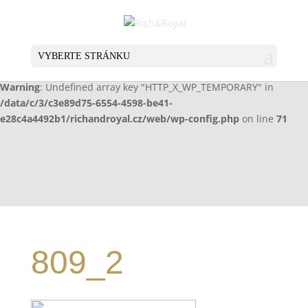
Warning
: Undefined array key "HTTP_X_WP_TEMPORARY" in
/data/c/3/c3e89d75-6554-4598-be41-
e28c4a4492b1/richandroyal.cz/web/wp-config.php
on line
70
VYBERTE STRÁNKU
Warning
: Undefined array key "HTTP_X_WP_TEMPORARY" in
/data/c/3/c3e89d75-6554-4598-be41-
e28c4a4492b1/richandroyal.cz/web/wp-config.php
on line
71
809_2