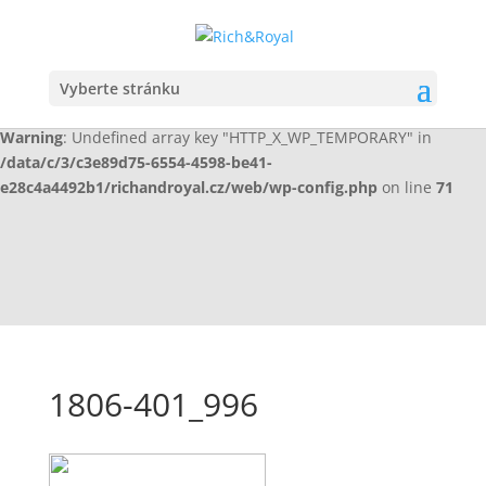
Warning
: Undefined array key "HTTP_X_WP_TEMPORARY" in
/data/c/3/c3e89d75-6554-4598-be41-
e28c4a4492b1/richandroyal.cz/web/wp-config.php
on line
70
Vyberte stránku
Warning
: Undefined array key "HTTP_X_WP_TEMPORARY" in
/data/c/3/c3e89d75-6554-4598-be41-
e28c4a4492b1/richandroyal.cz/web/wp-config.php
on line
71
1806-401_996