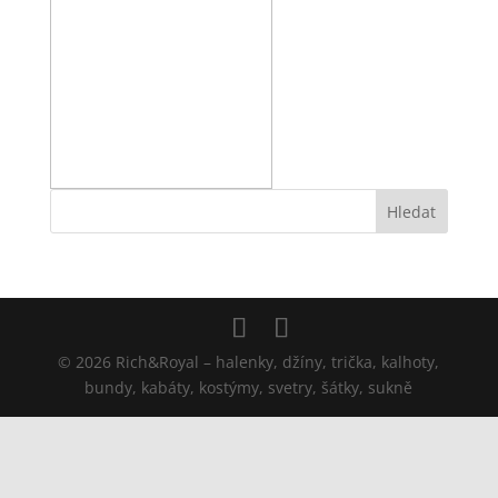
© 2026 Rich&Royal – halenky, džíny, trička, kalhoty,
bundy, kabáty, kostýmy, svetry, šátky, sukně