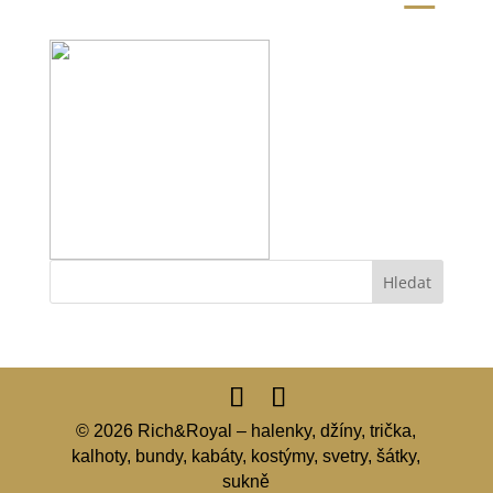
© 2026 Rich&Royal – halenky, džíny, trička,
kalhoty, bundy, kabáty, kostýmy, svetry, šátky,
sukně