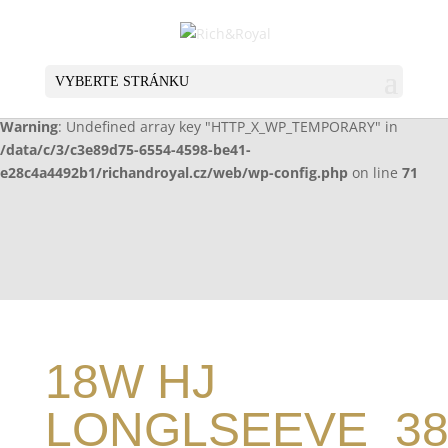
Warning
: Undefined array key "HTTP_X_WP_TEMPORARY" in
/data/c/3/c3e89d75-6554-4598-be41-
e28c4a4492b1/richandroyal.cz/web/wp-config.php
on line
70
VYBERTE STRÁNKU
Warning
: Undefined array key "HTTP_X_WP_TEMPORARY" in
/data/c/3/c3e89d75-6554-4598-be41-
e28c4a4492b1/richandroyal.cz/web/wp-config.php
on line
71
18W HJ
LONGLSEEVE_38