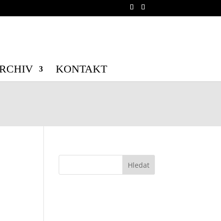
b/wp-config.php
on line
70
b/wp-config.php
on line
71
RCHIV
KONTAKT