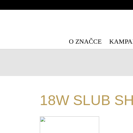
Warning
: Undefined array key "HTTP_X_WP_TEMPORARY" in
/data/
Warning
: Undefined array key "HTTP_X_WP_TEMPORARY" in
/data/
O ZNAČCE
KAMPA
18W SLUB SH