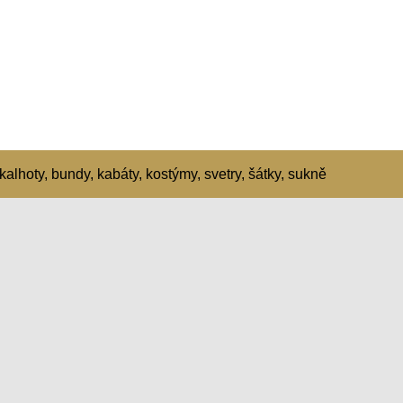
kalhoty, bundy, kabáty, kostýmy, svetry, šátky, sukně