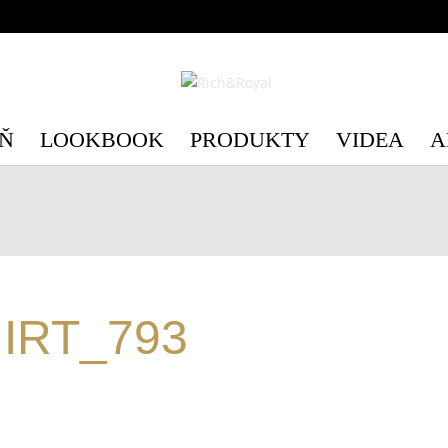
c/3/c3e89d75-6554-4598-be41-e28c4a4492b1/richandroyal.cz/we
c/3/c3e89d75-6554-4598-be41-e28c4a4492b1/richandroyal.cz/we
Ň
LOOKBOOK
PRODUKTY
VIDEA
A
IRT_793