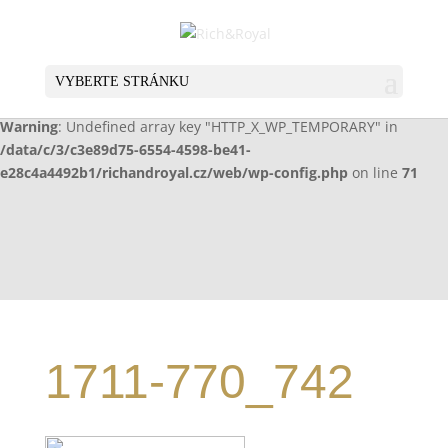
Warning
: Undefined array key "HTTP_X_WP_TEMPORARY" in
/data/c/3/c3e89d75-6554-4598-be41-
e28c4a4492b1/richandroyal.cz/web/wp-config.php
on line
70
VYBERTE STRÁNKU
Warning
: Undefined array key "HTTP_X_WP_TEMPORARY" in
/data/c/3/c3e89d75-6554-4598-be41-
e28c4a4492b1/richandroyal.cz/web/wp-config.php
on line
71
1711-770_742