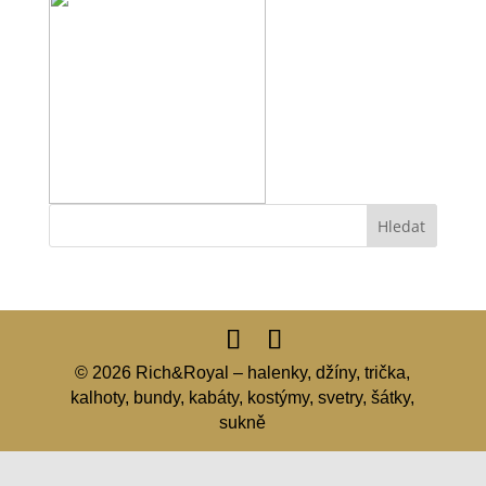
© 2026 Rich&Royal – halenky, džíny, trička,
kalhoty, bundy, kabáty, kostýmy, svetry, šátky,
sukně