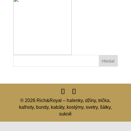
© 2026 Rich&Royal – halenky, džíny, trička,
kalhoty, bundy, kabáty, kostýmy, svetry, šátky,
sukně