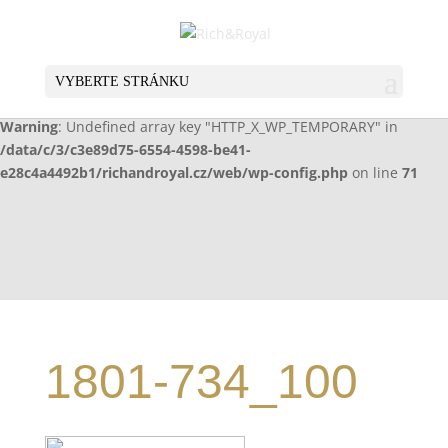
Warning
: Undefined array key "HTTP_X_WP_TEMPORARY" in
/data/c/3/c3e89d75-6554-4598-be41-
e28c4a4492b1/richandroyal.cz/web/wp-config.php
on line
70
VYBERTE STRÁNKU
Warning
: Undefined array key "HTTP_X_WP_TEMPORARY" in
/data/c/3/c3e89d75-6554-4598-be41-
e28c4a4492b1/richandroyal.cz/web/wp-config.php
on line
71
1801-734_100