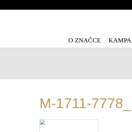
Warning
: Undefined array key "HTTP_X_WP_TEMPORARY" in
/data/
Warning
: Undefined array key "HTTP_X_WP_TEMPORARY" in
/data/
O ZNAČCE
KAMPA
M-1711-7778