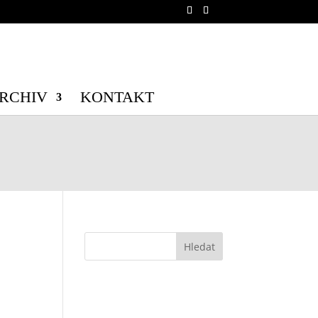
b/wp-config.php
on line
70
b/wp-config.php
on line
71
RCHIV
KONTAKT