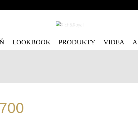
c/3/c3e89d75-6554-4598-be41-e28c4a4492b1/richandroyal.cz/we
c/3/c3e89d75-6554-4598-be41-e28c4a4492b1/richandroyal.cz/we
Ň
LOOKBOOK
PRODUKTY
VIDEA
A
_700