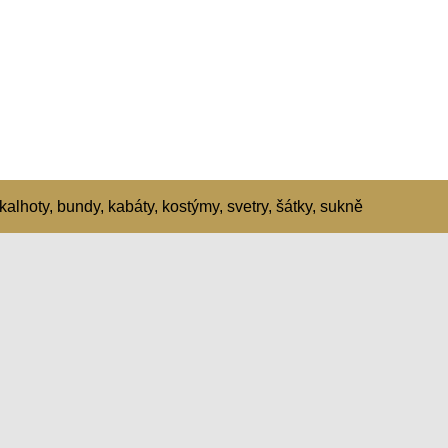
kalhoty, bundy, kabáty, kostýmy, svetry, šátky, sukně