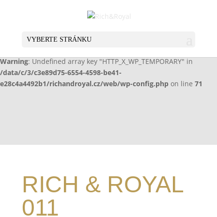
Warning
: Undefined array key "HTTP_X_WP_TEMPORARY" in
/data/c/3/c3e89d75-6554-4598-be41-
e28c4a4492b1/richandroyal.cz/web/wp-config.php
on line
70
VYBERTE STRÁNKU
Warning
: Undefined array key "HTTP_X_WP_TEMPORARY" in
/data/c/3/c3e89d75-6554-4598-be41-
e28c4a4492b1/richandroyal.cz/web/wp-config.php
on line
71
RICH & ROYAL
011