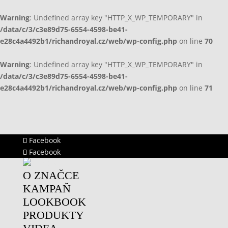
Warning
: Undefined array key "HTTP_X_WP_TEMPORARY" in
/data/c/3/c3e89d75-6554-4598-be41-
e28c4a4492b1/richandroyal.cz/web/wp-config.php
on line
70
Warning
: Undefined array key "HTTP_X_WP_TEMPORARY" in
/data/c/3/c3e89d75-6554-4598-be41-
e28c4a4492b1/richandroyal.cz/web/wp-config.php
on line
71
Facebook
Facebook
O ZNAČCE
KAMPAŇ
LOOKBOOK
PRODUKTY